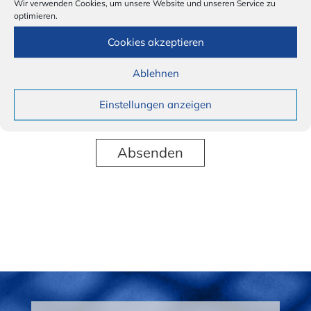
Wir verwenden Cookies, um unsere Website und unseren Service zu
optimieren.
Cookies akzeptieren
Erklärung
Ich erkläre mich mit der Verwendung und
Speicherung meiner Daten einverstanden.
Ablehnen
Ihre Daten werden zur Bearbeitung Ihres Anliegens
Einstellungen anzeigen
verwendet und gespeichert. Weitere Informationen
finden Sie in der
Datenschutzerklärung
.