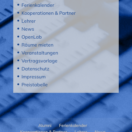
Ferienkalender
Kooperationen & Partner
Lehrer
News
OpenLab
Räume mieten
Veranstaltungen
Vertragsvorlage
Datenschutz
Impressum
Preistabelle
Alumni
Ferienkalender
Kooperationen & Partner
Lehrer
News