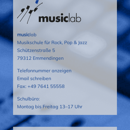
music
lab
Musikschule für Rock, Pop & Jazz
Schützenstraße 5
79312 Emmendingen
Telefonnummer anzeigen
Email schreiben
Fax: +49 7641 55558
Schulbüro:
Montag bis Freitag 13–17 Uhr