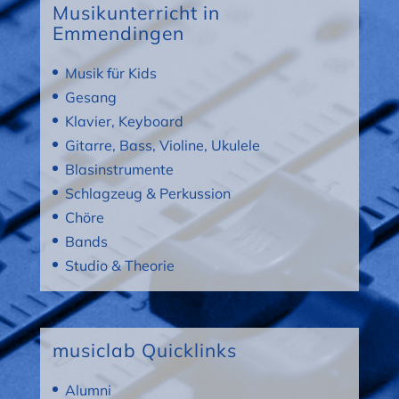
Musikunterricht in
Emmendingen
Musik für Kids
Gesang
Klavier, Keyboard
Gitarre, Bass, Violine, Ukulele
Blasinstrumente
Schlagzeug & Perkussion
Chöre
Bands
Studio & Theorie
musiclab Quicklinks
Alumni