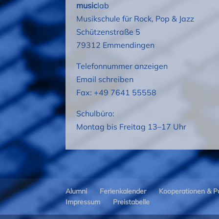
music
lab
Musikschule für Rock, Pop & Jazz
Schützenstraße 5
79312 Emmendingen
Telefonnummer anzeigen
Email schreiben
Fax: +49 7641 55558
Schulbüro:
Montag bis Freitag 13–17 Uhr
Alumni
Ferienkalender
Kooperationen & P
Impressum
Preistabelle