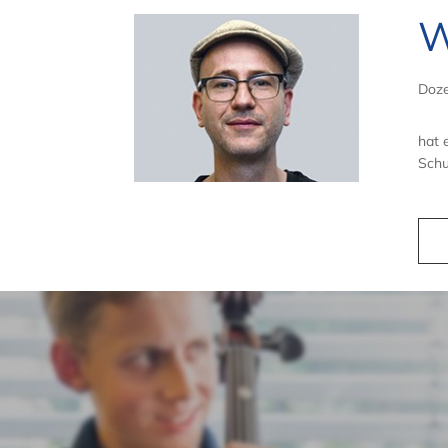
W
Doze
hat 
Schul