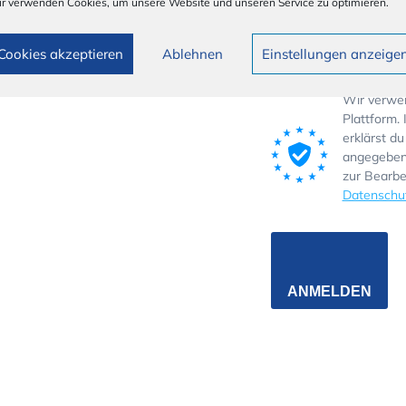
r verwenden Cookies, um unsere Website und unseren Service zu optimieren.
Cookies akzeptieren
Ablehnen
Einstellungen anzeige
Gib bitte deine E-Mail-Adr
Wir verwen
Plattform.
erklärst du
angegebene
zur Bearb
Datenschut
ANMELDEN