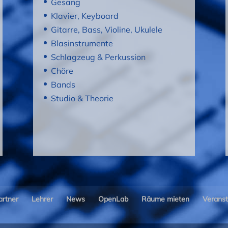
Gesang
Klavier, Keyboard
Gitarre, Bass, Violine, Ukulele
Blasinstrumente
Schlagzeug & Perkussion
Chöre
Bands
Studio & Theorie
artner
Lehrer
News
OpenLab
Räume mieten
Veranst