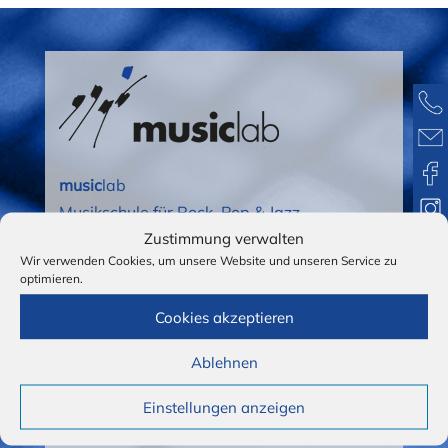
music
lab
Musikschule für Rock, Pop & Jazz
Zustimmung verwalten
Schützenstraße 5
Wir verwenden Cookies, um unsere Website und unseren Service zu
79312 Emmendingen
optimieren.
Telefonnummer anzeigen
Cookies akzeptieren
Email schreiben
Ablehnen
Fax: +49 7641 55558
Schulbüro:
Einstellungen anzeigen
Montag bis Freitag 13–17 Uhr