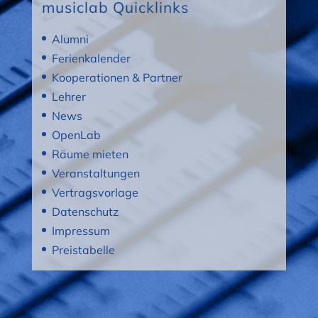
musiclab Quicklinks
Alumni
Ferienkalender
Kooperationen & Partner
Lehrer
News
OpenLab
Räume mieten
Veranstaltungen
Vertragsvorlage
Datenschutz
Impressum
Preistabelle