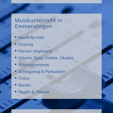
Musikunterricht in
Emmendingen
Musik für Kids
Gesang
Klavier, Keyboard
Gitarre, Bass, Violine, Ukulele
Blasinstrumente
Schlagzeug & Perkussion
Chöre
Bands
Studio & Theorie